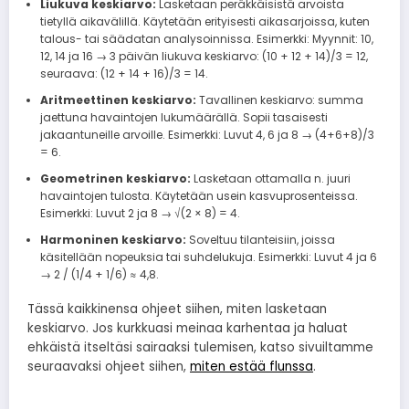
Liukuva keskiarvo:
Lasketaan peräkkäisistä arvoista
tietyllä aikavälillä. Käytetään erityisesti aikasarjoissa, kuten
talous- tai säädatan analysoinnissa. Esimerkki: Myynnit: 10,
12, 14 ja 16 → 3 päivän liukuva keskiarvo: (10 + 12 + 14)/3 = 12,
seuraava: (12 + 14 + 16)/3 = 14.
Aritmeettinen keskiarvo:
Tavallinen keskiarvo: summa
jaettuna havaintojen lukumäärällä. Sopii tasaisesti
jakaantuneille arvoille. Esimerkki: Luvut 4, 6 ja 8 → (4+6+8)/3
= 6.
Geometrinen keskiarvo:
Lasketaan ottamalla n. juuri
havaintojen tulosta. Käytetään usein kasvuprosenteissa.
Esimerkki: Luvut 2 ja 8 → √(2 × 8) = 4.
Harmoninen keskiarvo:
Soveltuu tilanteisiin, joissa
käsitellään nopeuksia tai suhdelukuja. Esimerkki: Luvut 4 ja 6
→ 2 / (1/4 + 1/6) ≈ 4,8.
Tässä kaikkinensa ohjeet siihen, miten lasketaan
keskiarvo. Jos kurkkuasi meinaa karhentaa ja haluat
ehkäistä itseltäsi sairaaksi tulemisen, katso sivuiltamme
seuraavaksi ohjeet siihen,
miten estää flunssa
.