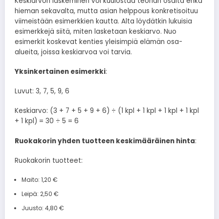
Keskiarvon laskeminen voi kuulostaa teorian osalta ehkä
hieman sekavalta, mutta asian helppous konkretisoituu
viimeistään esimerkkien kautta. Alta löydätkin lukuisia
esimerkkejä siitä, miten lasketaan keskiarvo. Nuo
esimerkit koskevat kenties yleisimpiä elämän osa-
alueita, joissa keskiarvoa voi tarvia.
Yksinkertainen esimerkki
:
Luvut: 3, 7, 5, 9, 6
Keskiarvo: (3 + 7 + 5 + 9 + 6) ÷ (1 kpl + 1 kpl + 1 kpl + 1 kpl
+ 1 kpl) = 30 ÷ 5 = 6
Ruokakorin yhden tuotteen keskimääräinen hinta
:
Ruokakorin tuotteet:
Maito: 1,20 €
Leipä: 2,50 €
Juusto: 4,80 €