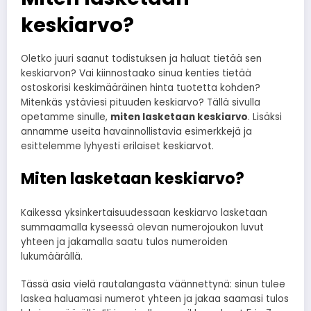
keskiarvo?
Oletko juuri saanut todistuksen ja haluat tietää sen
keskiarvon? Vai kiinnostaako sinua kenties tietää
ostoskorisi keskimääräinen hinta tuotetta kohden?
Mitenkäs ystäviesi pituuden keskiarvo? Tällä sivulla
opetamme sinulle,
miten lasketaan keskiarvo
. Lisäksi
annamme useita havainnollistavia esimerkkejä ja
esittelemme lyhyesti erilaiset keskiarvot.
Miten lasketaan keskiarvo?
Kaikessa yksinkertaisuudessaan keskiarvo lasketaan
summaamalla kyseessä olevan numerojoukon luvut
yhteen ja jakamalla saatu tulos numeroiden
lukumäärällä.
Tässä asia vielä rautalangasta väännettynä: sinun tulee
laskea haluamasi numerot yhteen ja jakaa saamasi tulos