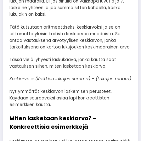
lukujen määrällä. Eli jos sinulla on vaikkapa luvut 5 ja 7,
laske ne yhteen ja jaa summa sitten kahdella, koska
lukujakin on kaksi.
Tätä kutsutaan aritmeettiseksi keskiarvoksi ja se on
eittämättä yleisin kaikista keskiarvon muodoista. Se
antaa vastauksena arvotyylisen keskiarvon, jonka
tarkoituksena on kertoa lukujoukon keskimääräinen arvo.
Tässä vielä lyhyesti laskukaava, jonka kautta saat
vastauksen siihen, miten lasketaan keskiarvo:
Keskiarvo = (Kaikkien lukujen summa)
÷
(Lukujen määrä)
Nyt ymmärrät keskiarvon laskemisen perusteet.
Käydään seuraavaksi asiaa läpi konkreettisten
esimerkkien kautta.
Miten lasketaan keskiarvo? –
Konkreettisia esimerkkejä