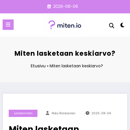
Skip
2026-08-06
to
content
Miten lasketaan keskiarvo?
Etusivu
»
Miten lasketaan keskiarvo?
Laskeminen
Niko Ronkainen
2025-08-04
Miten lasketaan