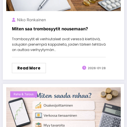
Niko Ronkainen
Miten saa trombosyytit nousemaan?
Trombosyytit eli verihiutaleet ovat veressä kiertäviä,
solujakin pienempiä kappaleita, joiden tärkein tehtävä
on auttaa verihyytymän…
Read More
2026-01-28
Raha & Talous