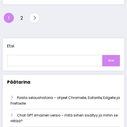
Artikkelien
1
2
sivutus
Etsi
Etsi
Päätarina
Poista selaushistoria – ohjeet Chromelle, Safarille, Edgelle ja
Firefoxille
Chat GPT ilmainen versio – mitä siihen sisältyy ja mihin se
riittää?